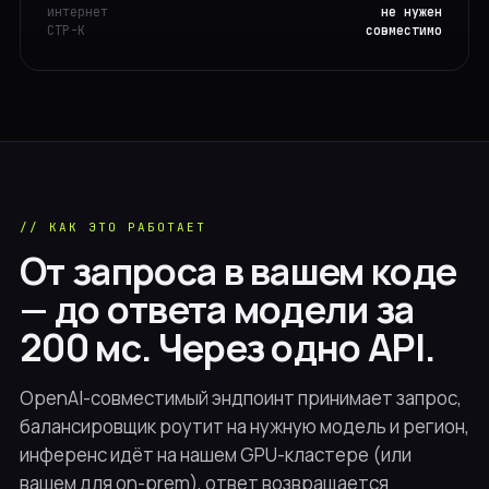
интернет
не нужен
СТР-К
совместимо
// КАК ЭТО РАБОТАЕТ
От запроса в вашем коде
— до ответа модели за
200 мс. Через одно API.
OpenAI-совместимый эндпоинт принимает запрос,
балансировщик роутит на нужную модель и регион,
инференс идёт на нашем GPU-кластере (или
вашем для on-prem), ответ возвращается