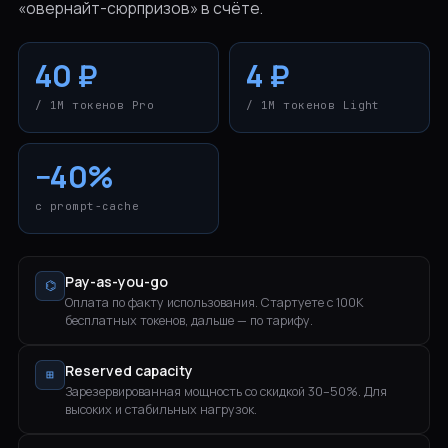
«овернайт-сюрпризов» в счёте.
40 ₽
4 ₽
/ 1M токенов Pro
/ 1M токенов Light
−40%
с prompt-cache
Pay-as-you-go
⌬
Оплата по факту использования. Стартуете с 100К
бесплатных токенов, дальше — по тарифу.
Reserved capacity
⊞
Зарезервированная мощность со скидкой 30–50%. Для
высоких и стабильных нагрузок.