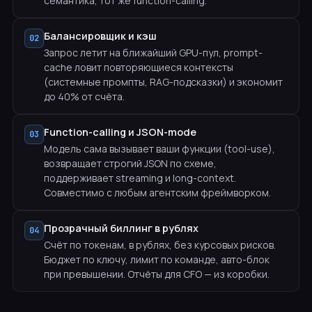
семантика, тот же function-calling.
Балансировщик и кэш
02
Запрос летит на ближайший GPU-пул, prompt-
cache ловит повторяющиеся контексты
(системные промпты, RAG-подсказки) и экономит
до 40% от счёта.
Function-calling и JSON-mode
03
Модель сама вызывает ваши функции (tool-use),
возвращает строгий JSON по схеме,
поддерживает streaming и long-context.
Совместимо с любым агентским фреймворком.
Прозрачный биллинг в рублях
04
Счёт по токенам, в рублях, без курсовых рисков.
Бюджет по ключу, лимит по команде, авто-блок
при превышении. Отчёты для CFO — из коробки.