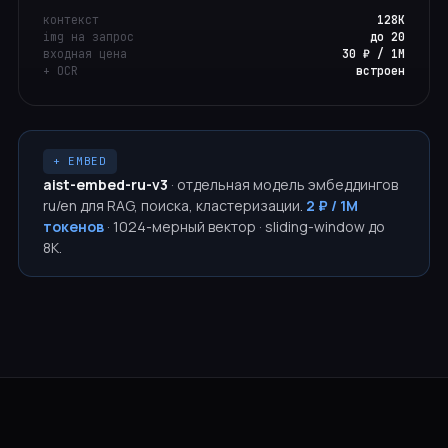
контекст
128K
img на запрос
до 20
входная цена
30 ₽ / 1M
+ OCR
встроен
+ EMBED
aist-embed-ru-v3
· отдельная модель эмбеддингов
ru/en для RAG, поиска, кластеризации.
2 ₽ / 1M
токенов
· 1024-мерный вектор · sliding-window до
8K.