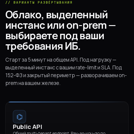
// ВАРИАНТЫ РАЗВЁРТЫВАНИЯ
Облако, выделенный
инстанс или on-prem —
выбираете под ваши
требования ИБ.
Старт за 5 минут на общем API. Под нагрузку —
выделенный инстанс с вашим rate-limit и SLA. Под
152-ФЗ и закрытый периметр — разворачиваем on-
prem на вашем железе.
⌬
Public API
Общий multi-tenant endpoint. Pay-as-you-go по