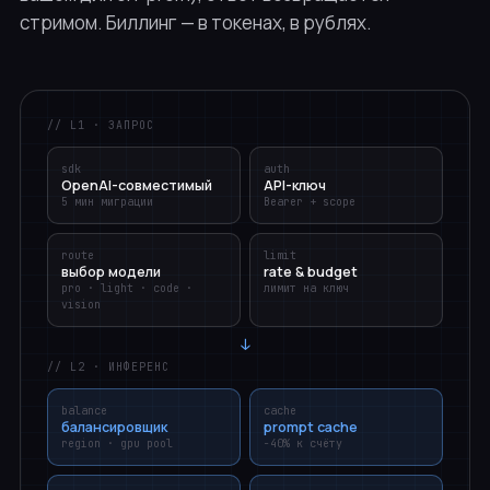
стримом. Биллинг — в токенах, в рублях.
// L1 · ЗАПРОС
sdk
auth
OpenAI-совместимый
API-ключ
5 мин миграции
Bearer + scope
route
limit
выбор модели
rate & budget
pro · light · code ·
лимит на ключ
vision
↓
// L2 · ИНФЕРЕНС
balance
cache
балансировщик
prompt cache
region · gpu pool
−40% к счёту