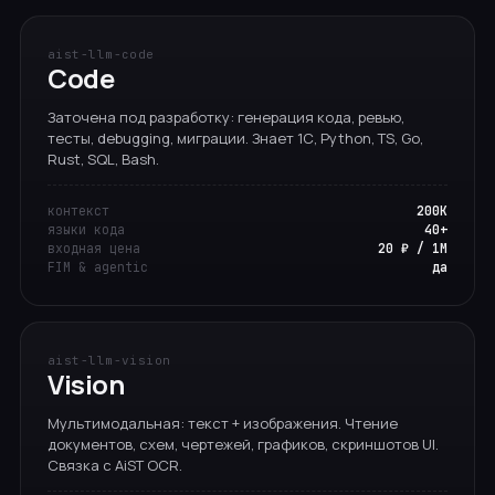
aist-llm-code
Code
Заточена под разработку: генерация кода, ревью,
тесты, debugging, миграции. Знает 1С, Python, TS, Go,
Rust, SQL, Bash.
контекст
200K
языки кода
40+
входная цена
20 ₽ / 1M
FIM & agentic
да
aist-llm-vision
Vision
Мультимодальная: текст + изображения. Чтение
документов, схем, чертежей, графиков, скриншотов UI.
Связка с AiST OCR.