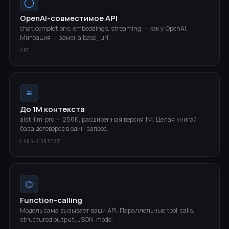
◯
OpenAI-совместимое API
chat.completions, embeddings, streaming — как у OpenAI.
Миграция — замена base_url.
API
≡
До 1M контекста
aist-llm-pro — 256K, расширенная версия 1M. Целая книга/
база договоров в один запрос.
LONG-CONTEXT
⌬
Function-calling
Модель сама вызывает ваши API. Параллельные tool-calls,
structured output, JSON-mode.