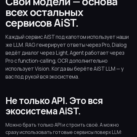
Свои модели — основа
всех остальных
сервисов AiST.
Каждый сервис AiST под капотом использует наши
же LLM. RAG генерирует ответы через Pro, Dialog
ведёт диалог через Light, Agent работает через
Pro с function-calling, OCR дополнительно
использует Vision. Когда вы берёте AiST LLM — у
вас под рукой вся экосистема.
Не только API. Это вся
экосистема AiST.
Можно брать только API и строить своё. А можно
сразу использовать готовые сервисы поверх LLM: