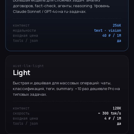
Большая модель для сложных задач: анализ
договоров, fact-check, агенты, reasoning. Уровень
Claude Sonnet / GPT-4o на ru-задачах.
контекст
256K
модальности
text · vision
входная цена
40 ₽ / 1M
tools / json
да
aist-llm-light
Light
Быстрая и дешёвая для массовых операций: чаты,
классификация, теги, summary. ~10 раз дешевле Pro на
типовых задачах.
контекст
128K
скорость
~ 300 tok/s
входная цена
4 ₽ / 1M
tools / json
да