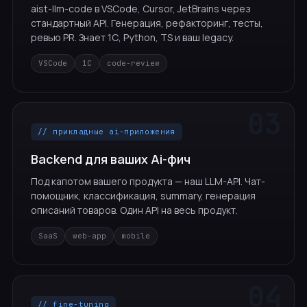
aist-llm-code в VSCode, Cursor, JetBrains через
стандартный API. Генерация, рефакторинг, тесты,
ревью PR. Знает 1С, Python, TS и ваш legacy.
VSCode
1С
code-review
// прикладные ai-приложения
Backend для ваших Ai-фич
Под капотом вашего продукта — наш LLM-API. Чат-
помощник, классификация, summary, генерация
описаний товаров. Один API на весь продукт.
SaaS
web-app
mobile
// fine-tuning