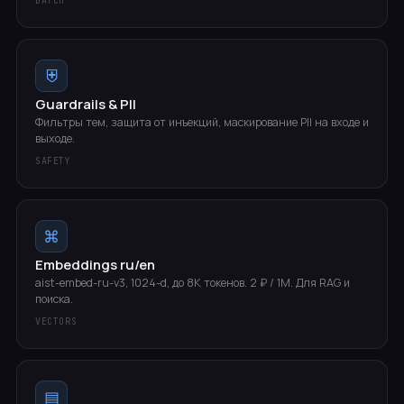
BATCH
⛨
Guardrails & PII
Фильтры тем, защита от инъекций, маскирование PII на входе и
выходе.
SAFETY
⌘
Embeddings ru/en
aist-embed-ru-v3, 1024-d, до 8K токенов. 2 ₽ / 1M. Для RAG и
поиска.
VECTORS
▤