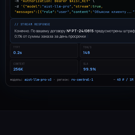
-H
"Authorization: Bearer $AiST_KEY"
\
Образование
-d
'{"model":
"aist-llm-pro"
,"stream":
true
,
"messages":[{
"role"
:
"user"
,
"content"
:
"Объясни клиенту..."
Строительство
// STREAM RESPONSE
Телеком
Конечно. По вашему договору
№ РТ-24/0815
предусмотрены штра
0,1% от суммы заказа за день просрочки
Нефтегаз
TTFT
TOK/S
Госсектор
0.2s
148
Студент
CONTEXT
SLA
256K
99.9%
модель:
aist-llm-pro-v3
· регион:
ru-central-1
~
40 ₽ / 1M 
НАПРАВЛЕНИЯ
HR
Бухгалтерия
Документооборот
Закупки