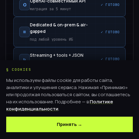
OpenAI-совместимый API
⌬
✓
ГОТОВО
миграция за 5 минут
Dedicated & on-prem & air-
gapped
⊞
✓
ГОТОВО
под любой уровень ИБ
Streaming + tools + JSON
↻
✓
ГОТОВО
200 мс TTFT
§ COOKIES
Prompt-cache + batch
Мы используем файлы cookie для работы сайта,
⌗
✓
ГОТОВО
аналитики и улучшения сервиса. Нажимая «Принимаю»
−40% и −50% к счёту
или продолжая пользоваться сайтом, вы соглашаетесь
на их использование. Подробнее — в
Политике
Fine-tuning под ваш домен
⊕
✓
ГОТОВО
конфиденциальности
.
LoRA · SFT · RLHF
Принять →
Guardrails + PII + RBAC
⛨
✓
ГОТОВО
защита на вход и выход