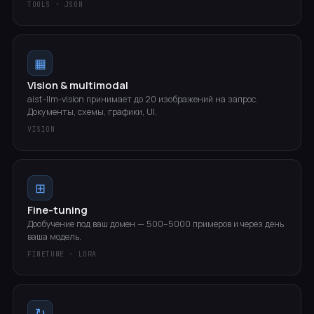
TOOLS · JSON
▦
Vision & multimodal
aist-llm-vision принимает до 20 изображений на запрос.
Документы, схемы, графики, UI.
VISION
⊞
Fine-tuning
Дообучение под ваш домен — 500–5000 примеров и через день
ваша модель.
FINETUNE · LORA
↻