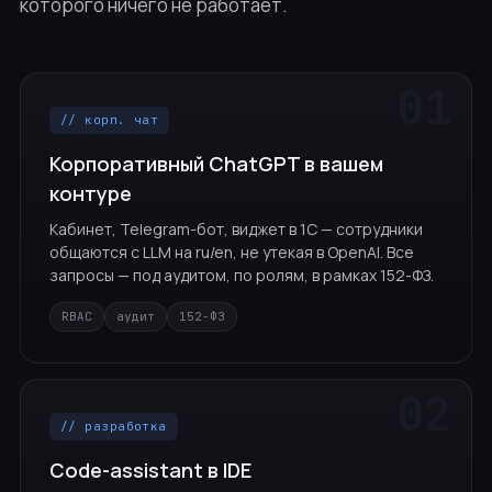
которого ничего не работает.
// корп. чат
Корпоративный ChatGPT в вашем
контуре
Кабинет, Telegram-бот, виджет в 1С — сотрудники
общаются с LLM на ru/en, не утекая в OpenAI. Все
запросы — под аудитом, по ролям, в рамках 152-ФЗ.
RBAC
аудит
152-ФЗ
// разработка
Code-assistant в IDE