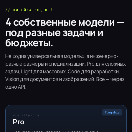
Разработка ПО
// ЛИНЕЙКА МОДЕЛЕЙ
4 собственные модели —
Продажи
под разные задачи и
Юридическое дело
бюджеты.
Маркетинг
Не «одна универсальная модель», а инженерно-
// все направления
разные размеры и специализации. Pro для сложных
Не нашли свою? AiST Agent адаптируется под любой
задач, Light для массовых, Code для разработки,
процесс за 14 дней.
Vision для документов и изображений. Все — через
Запросить аудит →
одно API.
flagship
aist-llm-pro
Pro