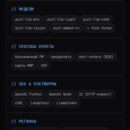
// МОДЕЛИ
aist-llm-pro
aist-llm-light
aist-llm-code
aist-llm-vision
aist-embed-ru
+ fine-tuned
// СПОСОБЫ ОПЛАТЫ
безналичный РФ
предоплата
пост-оплата (B2B)
карты МИР
СБП
// SDK & ПЛАТФОРМЫ
OpenAI Python
OpenAI Node
1С (HTTP-клиент)
cURL
LangChain
LlamaIndex
// РЕГИОНЫ