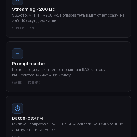
Streaming <200 мс
SSE-стрим, TTFT ~200 мс. Пользователь видит ответ сразу, не
ждёт 10 секунд молчания.
STREAM · SSE
⌗
Prompt-cache
Повторяющиеся системные промпты и RAG-контекст
кэшируются. Минус 40% к счёту.
CACHE · FINOPS
⏱
Batch-режим
Миллион запросов в ночь — на 50% дешевле, чем синхронные.
Для аудитов и разметки.