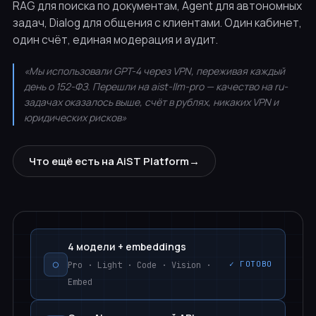
RAG для поиска по документам, Agent для автономных
задач, Dialog для общения с клиентами. Один кабинет,
один счёт, единая модерация и аудит.
«Мы использовали GPT-4 через VPN, переживая каждый
день о 152-ФЗ. Перешли на aist-llm-pro — качество на ru-
задачах оказалось выше, счёт в рублях, никаких VPN и
юридических рисков»
Что ещё есть на AiST Platform
→
4 модели + embeddings
◯
✓
ГОТОВО
Pro · Light · Code · Vision ·
Embed