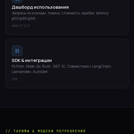
Дашборд использования
Запросы по ключам, токены, стоимость, ошибки, latency
p50/p95/p99.
ANALYTICS
⛓
SDK & интеграции
Python, Node, Go, Rust, .NET, 1С. Совместимо с LangChain,
LlamaIndex, AutoGen.
SDK
// ТАРИФЫ & МОДЕЛИ ПОТРЕБЛЕНИЯ