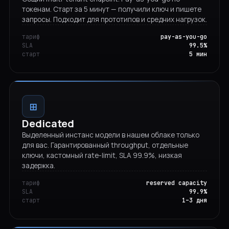
токенам. Старт за 5 минут — получили ключ и пишете
запросы. Подходит для прототипов и средних нагрузок.
тариф
pay-as-you-go
SLA
99.5%
старт
5 мин
⊞
Dedicated
Выделенный инстанс модели в нашем облаке только
для вас. Гарантированный throughput, отдельные
ключи, кастомный rate-limit, SLA 99.9%, низкая
задержка.
тариф
reserved capacity
SLA
99.9%
старт
1–3 дня