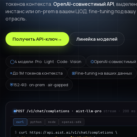
токенов контекста.
OpenAI-совместимый API
, выделе
AiST White Label
инстанс или on-prem в вашем ЦОД, fine-tuning под вашу
Брендированная ИИ-платформа
AiST Analytic
отрасль.
Анализ больших массивов данных
Мобильное приложение
AiST Ai для iOS и Android
AiST Dialog
Получить API-ключ
→
Линейка моделей
Ai-коммуникации с клиентами
ИНДУСТРИИ
Модерация и детекция
◯
4 модели: Pro · Light · Code · Vision
⌬
OpenAI-совместимый 
Ai-анализ контента и чувствительных данных
Промышленность
≡
До 1M токенов контекста
⊞
Fine-tuning на ваших данных
Медицина
AiST Agent
⛨
152-ФЗ · on-prem · air-gapped
Самостоятельный алгоритмизированный Ai-агент
Ритейл
Банкинг
LLM
POST /v1/chat/completions · aist-llm-pro
stream · 200 ms
Чат с Ai-моделями
ИТ
curl
python
node
openai-sdk
СМИ
$
curl https://api.aist.ai/v1/chat/completions \