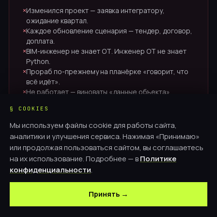
Изменился проект — заявка интегратору,
✕
ожидание квартал.
Каждое обновление сценария — тендер, договор,
✕
доплата.
BIM-инженер не знает ОТ. Инженер ОТ не знает
✕
Python.
Прораб по-прежнему на планёрке «говорит, что
✕
всё идёт».
Не работает — виноваты «данные объекта».
✕
§ COOKIES
Итог:
пилот на презентации, объект по-прежнему
Мы используем файлы cookie для работы сайта,
опаздывает
.
аналитики и улучшения сервиса. Нажимая «Принимаю»
или продолжая пользоваться сайтом, вы соглашаетесь
на их использование. Подробнее — в
Политике
конфиденциальности
.
// как с AiST
ИИ = инструмент в руках
Принять →
технического состава