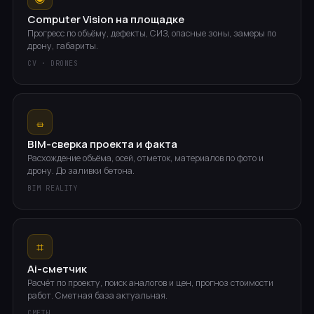
Computer Vision на площадке
Прогресс по объёму, дефекты, СИЗ, опасные зоны, замеры по
дрону, габариты.
CV · DRONES
⏛
BIM-сверка проекта и факта
Расхождение объёма, осей, отметок, материалов по фото и
дрону. До заливки бетона.
BIM REALITY
⌗
Ai-сметчик
Расчёт по проекту, поиск аналогов и цен, прогноз стоимости
работ. Сметная база актуальная.
СМЕТЫ