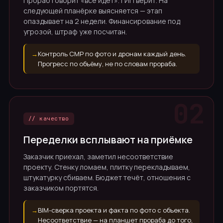
Прораб говорит «всё идёт». ГИП верит. На
следующей планёрке выясняется — этап
опаздывает на 2 недели. Финансирование под
угрозой, штраф уже посчитан.
→
Контроль СМР по фото и дронам каждый день.
Прогресс по объёму, не по словам прораба.
// качество
Переделки всплывают на приёмке
Заказчик приехал, заметил несоответствие
проекту. Стенку ломаем, плитку перекладываем,
штукатурку сбиваем. Бюджет течёт, отношения с
заказчиком портятся.
→
BIM-сверка проекта и факта по фото с объекта.
Несоответствие — на планшет прораба до того,