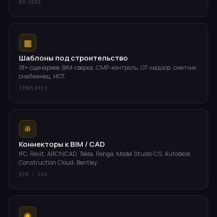
NO-CODE
▦
Шаблоны под строительство
18+ сценариев: BIM-сверка, СМР-контроль, ОТ-надзор, сметчик,
снабженец, ИОТ.
TEMPLATES
⛯
Коннекторы к BIM / CAD
IFC, Revit, ARChiCAD, Tekla, Renga, Model Studio CS, Autodesk
Construction Cloud, Bentley.
BIM · CAD
◉