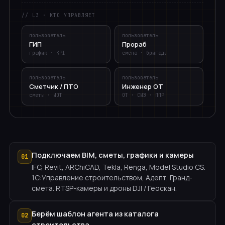
// L3 · КТО УПРАВЛЯЕТ
пользователь
пользователь
ГИП
Прораб
график · KPI
смена · бригады
пользователь
пользователь
Сметчик / ПТО
Инженер ОТ
сметы · ИОТ
ОТ · СИЗ · ППР
Подключаем BIM, сметы, графики и камеры
01
IFC, Revit, ARChiCAD, Tekla, Renga, Model Studio CS.
1С:Управление строительством, Адепт, Гранд-
смета. RTSP-камеры и дроны DJI / Геоскан.
Берём шаблон агента из каталога
02
строительства