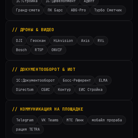
1С:Стройка
1С:Девелопмент
Адепт
Гранд-смета
ПК Барс
ABG-Pro
Турбо Сметчик
// ДРОНЫ & ВИДЕО
DJI
Геоскан
Hikvision
Axis
RVi
Bosch
RTSP
ONVIF
// ДОКУМЕНТООБОРОТ & ИОТ
1С:Документооборот
Босс-Референт
ELMA
Directum
СБИС
Контур
ЕИС Стройка
// КОММУНИКАЦИЯ НА ПЛОЩАДКЕ
Telegram
VK Teams
МТС Линк
мобайл прораба
рация TETRA