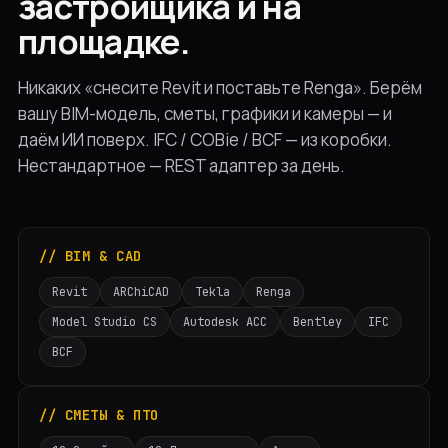
застройщика и на
площадке.
Никаких «снесите Revit и поставьте Renga». Берём
вашу BIM-модель, сметы, графики и камеры — и
даём ИИ поверх. IFC / COBie / BCF — из коробки.
Нестандартное — REST адаптер за день.
// BIM & CAD
Revit
ARChiCAD
Tekla
Renga
Model Studio CS
Autodesk ACC
Bentley
IFC
BCF
// СМЕТЫ & ПТО