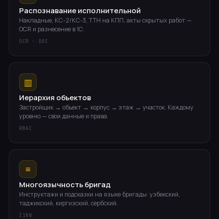
Распознавание исполнительной
Накладные, КС-2/КС-3, ТТН на КПП, акты скрытых работ —
OCR и разнесение в 1С.
OCR · DOC
▥
Иерархия объектов
Застройщик → объект → корпус → этаж → участок. Каждому
уровню — свои данные и права.
RBAC
≡
Многоязычность бригад
Инструктажи и подсказки на языке бригады: узбекский,
таджикский, киргизский, сербский.
I18N