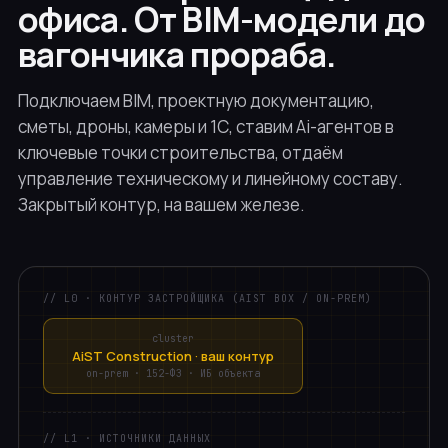
офиса. От BIM-модели до
вагончика прораба.
Подключаем BIM, проектную документацию,
сметы, дроны, камеры и 1С, ставим Ai-агентов в
ключевые точки строительства, отдаём
управление техническому и линейному составу.
Закрытый контур, на вашем железе.
// L0 · КОНТУР ЗАСТРОЙЩИКА (AIST BOX / ON-PREM)
cluster
AiST Construction · ваш контур
on-prem · 152-ФЗ · ИБ объекта
// L1 · ИСТОЧНИКИ ДАННЫХ