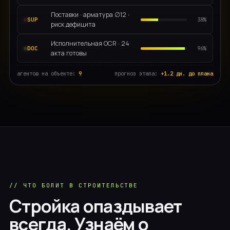
Разработка ПО
Поставки · арматура ∅12 ·
SUP
38%
риск дефицита
Продажи
Исполнительная ОCR · 24
DOC
96%
акта готовы
Юридическое дело
агентов на объекте:
Маркетинг
9
прогноз этапа:
+1.2 дн. до плана
// все направления
Не нашли свою? AiST Agent адаптируется под любой
процесс за 14 дней.
Запросить аудит →
// ЧТО БОЛИТ В СТРОИТЕЛЬСТВЕ
Стройка опаздывает
всегда. Узнаём о