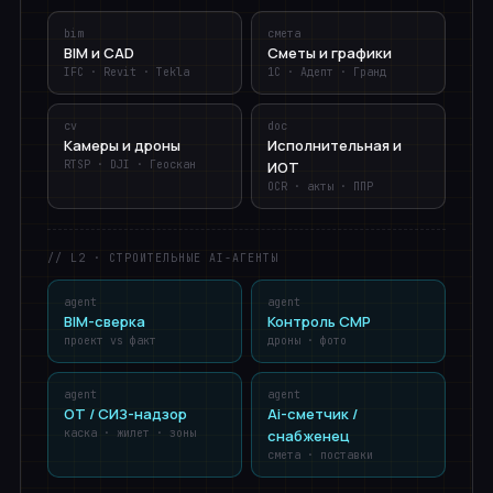
bim
смета
BIM и CAD
Сметы и графики
IFC · Revit · Tekla
1С · Адепт · Гранд
cv
doc
Камеры и дроны
Исполнительная и
RTSP · DJI · Геоскан
ИОТ
OCR · акты · ППР
// L2 · СТРОИТЕЛЬНЫЕ AI-АГЕНТЫ
agent
agent
BIM-сверка
Контроль СМР
проект vs факт
дроны · фото
agent
agent
ОТ / СИЗ-надзор
Ai-сметчик /
каска · жилет · зоны
снабженец
смета · поставки