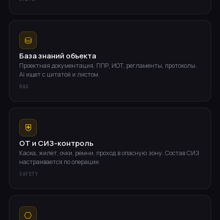
⛁
База знаний объекта
Проектная документация, ППР, ИОТ, регламенты, протоколы.
Ai ищет с цитатой и листом.
RAG
⛨
ОТ и СИЗ-контроль
Каска, жилет, очки, ремни, проход в опасную зону. Состав СИЗ
настраивается по операции.
SAFETY
⎔