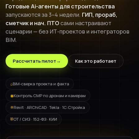
AiST White Label
Готовые Ai-агенты для строительства
Брендированная ИИ-платформа
AiST Analytic
запускаются за 3–4 недели.
ГИП, прораб,
Анализ больших массивов данных
сметчик и нач. ПТО
сами настраивают
Мобильное приложение
сценарии — без ИТ-проектов и интеграторов
AiST Ai для iOS и Android
AiST Dialog
BIM.
Ai-коммуникации с клиентами
ИНДУСТРИИ
Модерация и детекция
Рассчитать пилот
→
Как это работает
Ai-анализ контента и чувствительных данных
Промышленность
Медицина
AiST Agent
⌂
BIM-сверка проекта и факта
Самостоятельный алгоритмизированный Ai-агент
Ритейл
◉
Контроль СМР по дронам и камерам
Банкинг
LLM
⛯
Revit · ARChiCAD · Tekla · 1С:Стройка
Чат с Ai-моделями
ИТ
⛨
ОТ / СИЗ · 152-ФЗ · КИИ
СМИ