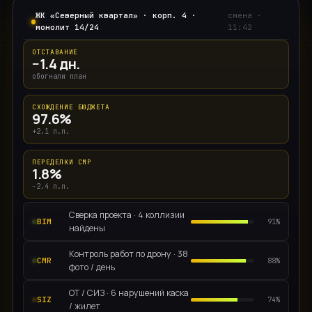
Образование
ЖК «Северный квартал» · корп. 4 ·
смена ·
монолит 14/24
11:42
Строительство
ОТСТАВАНИЕ
Телеком
−1.4 дн.
обогнали план
Нефтегаз
СХОЖДЕНИЕ БЮДЖЕТА
Госсектор
97.6%
+2.1 п.п.
Студент
ПЕРЕДЕЛКИ СМР
1.8%
НАПРАВЛЕНИЯ
−2.4 п.п.
Сверка проекта · 4 коллизии
BIM
HR
91%
найдены
Бухгалтерия
Контроль работ по дрону · 38
CMR
88%
фото / день
Документооборот
ОТ / СИЗ · 6 нарушений каска
SIZ
74%
Закупки
/ жилет