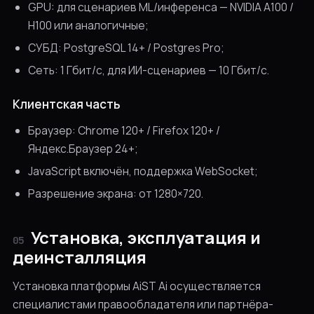
GPU: для сценариев ML/инференса — NVIDIA A100 /
H100 или аналогичные;
СУБД: PostgreSQL 14+ / Postgres Pro;
Сеть: 1 Гбит/с, для ИИ-сценариев — 10 Гбит/с.
Клиентская часть
Браузер: Chrome 120+ / Firefox 120+ /
Яндекс.Браузер 24+;
JavaScript включён, поддержка WebSocket;
Разрешение экрана: от 1280×720.
Установка, эксплуатация и
05
деинсталляция
Установка платформы AiST Ai осуществляется
специалистами правообладателя или партнёра-