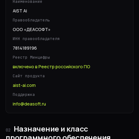
Наименование
Образование
AiST Ai
Строительство
Правообладатель
Телеком
ООО «ДЕАСОФТ»
Нефтегаз
ИНН правообладателя
7814189196
Госсектор
Реестр Минцифры
Студент
включено в Реестр российского ПО
Сайт продукта
НАПРАВЛЕНИЯ
aist-ai.com
Поддержка
HR
info@deasoft.ru
Бухгалтерия
Документооборот
Назначение и класс
02
программного обеспечения
Закупки