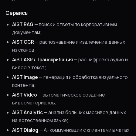
Сервисы
AiST RAG
— поиск и ответы по корпоративным
документам;
AiST OCR
— распознавание и извлечение данных
из сканов;
AiST ASR / Транскрибация
— расшифровка аудио и
видео в текст;
AiST Image
— генерация и обработка визуального
контента;
AiST Video
— автоматическое создание
видеоматериалов;
AiST Analytic
— анализ больших массивов данных
на естественном языке;
AiST Dialog
— Ai-коммуникации с клиентами в чатах