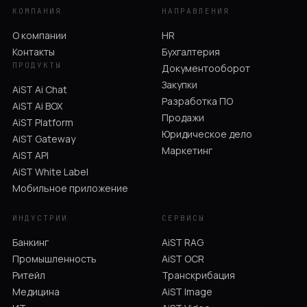
КОМПАНИЯ
НАПРАВЛЕНИЯ
О компании
HR
Контакты
Бухгалтерия
ПРОДУКТЫ
Документооборот
Закупки
AiST Ai Chat
Разработка ПО
AiST Ai BOX
Продажи
AiST Platform
Юридическое дело
AiST Gateway
Маркетинг
AiST API
AiST White Label
Мобильное приложение
ИНДУСТРИИ
СЕРВИСЫ
Банкинг
AiST RAG
Промышленность
AiST OCR
Ритейл
Транскрибация
Медицина
AiST Image