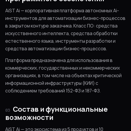
Разработка ПО
AiST Ai — корпоративная платформа автономных Ai-
инструментов для автоматизации бизнес-процессов
Продажи
в закрытом контуре заказчика. Класс ПО: средства
Юридическое дело
искусственного интеллекта, средства обработки
естественного языка, инструменты разработки и
Маркетинг
средства автоматизации бизнес-процессов.
Платформа предназначена для использования в
// все направления
коммерческих, государственных и некоммерческих
Не нашли свою? AiST Agent адаптируется под любой
процесс за 14 дней.
организациях, в том числе на объектах критической
информационной инфраструктуры (КИИ) с
Запросить аудит →
соблюдением требований 152-ФЗ и 187-ФЗ.
Состав и функциональные
03
возможности
AiST Ai — это экосистема из 5 продуктов и 10