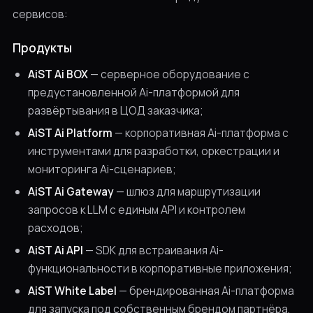
сервисов:
Продукты
AiST Ai BOX
— серверное оборудование с
предустановленной Ai-платформой для
развёртывания в ЦОД заказчика;
AiST Ai Platform
— корпоративная Ai-платформа с
инструментами для разработки, оркестрации и
мониторинга Ai-сценариев;
AiST Ai Gateway
— шлюз для маршрутизации
запросов к LLM с единым API и контролем
расходов;
AiST Ai API
— SDK для встраивания Ai-
функциональности в корпоративные приложения;
AiST White Label
— брендированная Ai-платформа
для запуска под собственным брендом партнёра.