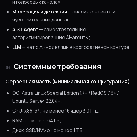
и голосовых каналах;
Модерация и детекция
— анализ контента и
чувствительных данных;
AiST Agent
— самостоятельные
алгоритмизированные Ai-агенты;
LLM
— чат с Ai-моделями в корпоративном контуре.
Системные требования
04
Серверная часть (минимальная конфигурация)
ОС: Astra Linux Special Edition 1.7+ / RedOS 7.3+ /
Ubuntu Server 22.04+;
CPU: x86-64, не менее 16 ядер 3.0 ГГц;
RAM: не менее 64 ГБ;
Диск: SSD/NVMe не менее 1 ТБ;