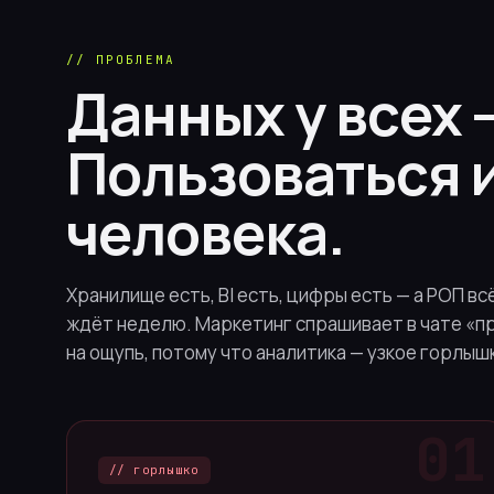
// ПРОБЛЕМА
Данных у всех 
Пользоваться 
человека.
Хранилище есть, BI есть, цифры есть — а РОП вс
ждёт неделю. Маркетинг спрашивает в чате «п
на ощупь, потому что аналитика — узкое горлыш
// горлышко