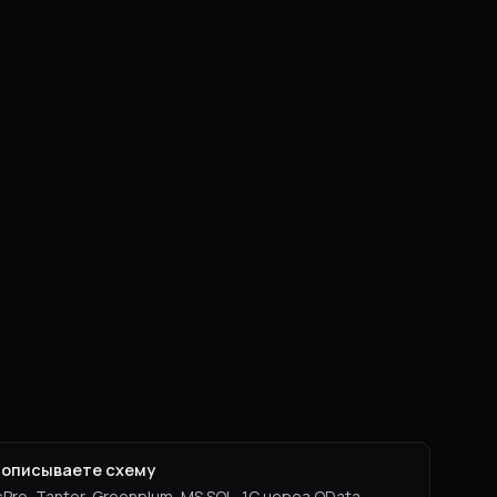
 описываете схему
Pro, Tantor, Greenplum, MS SQL, 1С через OData.