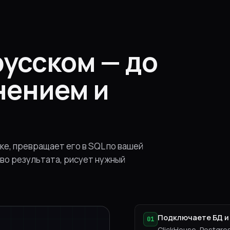
русском — до
нением и
ке, превращает его в SQL по вашей
тво результата, рисует нужный
Подключаете БД и
01
ClickHouse, Postgres