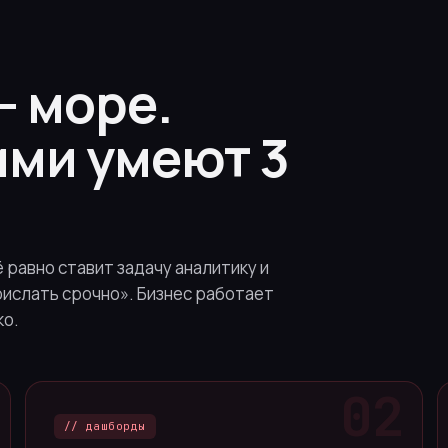
— море.
ими умеют 3
ё равно ставит задачу аналитику и
рислать срочно». Бизнес работает
ко.
// дашборды