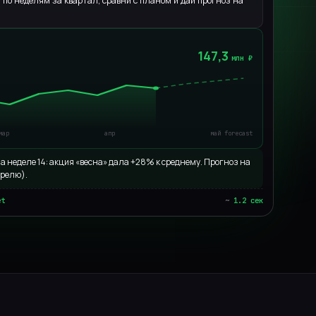
по неделям за квартал, сравни с планом и дай прогноз на
// все направления
Не нашли свою? AiST Agent адаптируется под любой
147,3
млн ₽
процесс за 14 дней.
Запросить аудит →
мар
апр
май forecast
а неделе 14: акция «весна» дала +28% к среднему. Прогноз на
прелю).
et
~
1.2 сек