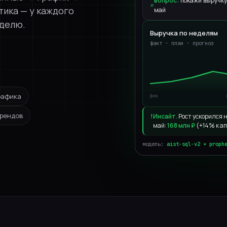
вопрос:
покажи выручку 
⌕
Телеком
тика — у каждого
май
еделю.
Нефтегаз
Выручка по неделям
факт · план · прогноз
Госсектор
Студент
рафика
фев
трендов
Инсайт.
Рост ускорился н
!
май:
168 млн ₽
(+14% к а
модель:
aist-sql-v2 + proph