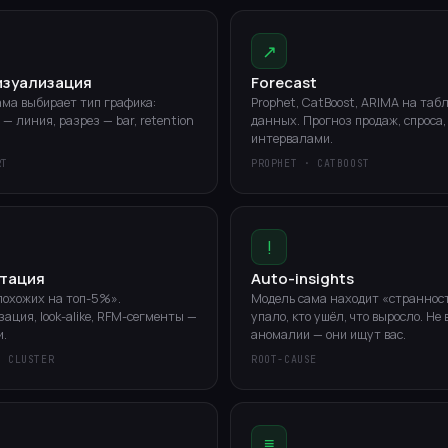
↗
изуализация
Forecast
ама выбирает тип графика:
Prophet, CatBoost, ARIMA на таб
— линия, разрез — bar, retention
данных. Прогноз продаж, спроса, 
интервалами.
RT
PROPHET · CATBOOST
!
тация
Auto-insights
похожих на топ-5%».
Модель сама находит «странност
ация, look-alike, RFM-сегменты —
упало, кто ушёл, что выросло. Не
и.
аномалии — они ищут вас.
· CLUSTER
ROOT-CAUSE
≡