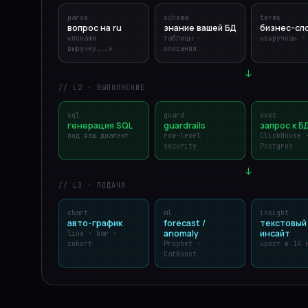
parse
schema
terms
вопрос на ru
знание вашей БД
бизнес-сл
«покажи
таблицы ·
«выручка» =
выручку...»
описания
↓
// L2 · ВЫПОЛНЕНИЕ
sql
guard
exec
генерация SQL
guardrails
запрос к Б
под ваш диалект
row-level
ClickHouse 
security
Postgres
↓
// L3 · ПОДАЧА
chart
ml
insight
авто-график
forecast /
текстовый
anomaly
инсайт
line · bar ·
cohort
Prophet ·
«рост в 14 
CatBoost