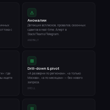
⚠
Аномалии
личных
Детекция всплесков, провалов, сезонных
оттока с
сдвигов в real-time. Алерт в
Slack/Teams/Telegram.
ANOMALY
⊞
Drill-down & pivot
и»: где
«А разверни по регионам», «а только
 вы ищете
Москва», «а по месяцам» — без нового
запроса.
DRILL
⛓