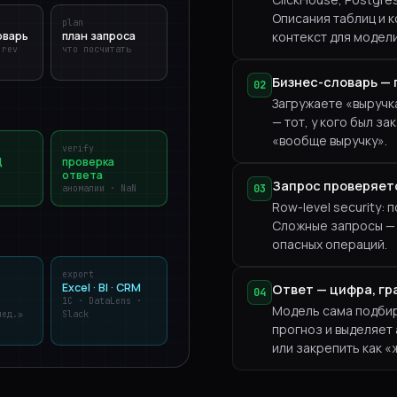
Описания таблиц и 
plan
оварь
план запроса
контекст для модели
 rev
что посчитать
Бизнес-словарь — 
02
Загружаете «выручка
— тот, у кого был з
«вообще выручку».
verify
Д
проверка
ответа
·
Запрос проверяетс
03
аномалии · NaN
Row-level security:
Сложные запросы — ч
опасных операций.
export
Excel · BI · CRM
Ответ — цифра, гр
04
1C · DataLens ·
Модель сама подбира
нед.»
Slack
прогноз и выделяет 
или закрепить как «