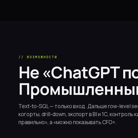
// ВОЗМОЖНОСТИ
Не «ChatGPT по
Промышленный 
Text-to-SQL — только вход. Дальше row-level sec
когорты, drill-down, экспорт в BI и 1С, контроль
правильно», а «можно показывать CFO».