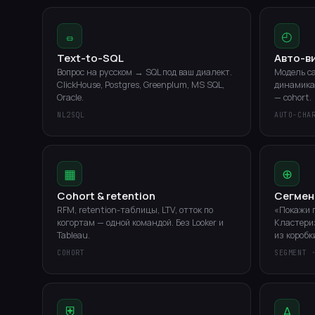
⏛
◴
Text-to-SQL
Авто-в
Вопрос на русском → SQL под ваш диалект.
Модель с
ClickHouse, Postgres, Greenplum, MS SQL,
динамика 
Oracle.
— cohort.
NL2SQL
AUTO-CHA
▦
⊕
Cohort & retention
Сегмен
RFM, retention-таблицы, LTV, отток по
«Покажи 
когортам — одной командой. Без Looker и
Кластериз
Tableau.
из коробк
COHORT
SEGMENT 
⛨
A