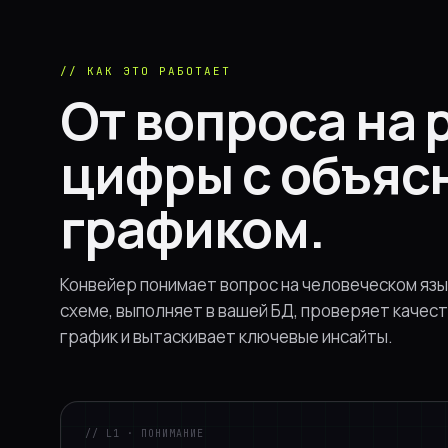
// КАК ЭТО РАБОТАЕТ
От вопроса на 
цифры с объяс
графиком.
Конвейер понимает вопрос на человеческом язы
схеме, выполняет в вашей БД, проверяет качес
график и вытаскивает ключевые инсайты.
// L1 · ПОНИМАНИЕ