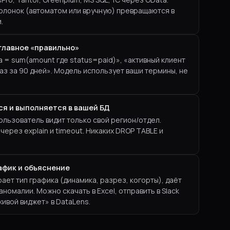
колонок (автоматом или вручную) превращаются в
.
главное «правильно»
 = sum(amount где status=paid)», «активный клиент
аказ за 90 дней». Модель использует ваши термины, не
я и выполняется в вашей БД
 пользователь видит только свой регион/отдел.
ерез explain и timeout. Никаких DROP TABLE и
афик и объяснение
ет тип графика (динамика, разрез, когорты), даёт
аномалии. Можно скачать в Excel, отправить в Slack
живой виджет» в DataLens.