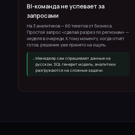
BI-команда не успевает за
запросами
На 3 аналитиков — 60 тикетов от бизнеса.
Простой запрос «сделай разрез по регионам» —
неделя в очереди. К тому моменту, когда отчёт
готов, решение уже принято на ощупь.
→
Менеджер сам спрашивает данные на
русском. SQL генерит модель, аналитики
разгружаются на сложные задачи.