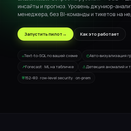
инсайты и прогноз. Уровень джуниор-анали
AiST White Label
менеджера, без BI-команды и тикетов на н
Брендированная ИИ-платформа
Мобильное приложение
AiST Ai для iOS и Android
Запустить пилот
→
Как это работает
⏛
Text-to-SQL по вашей схеме
◴
Авто-визуализация г
↗
Forecast · ML на табличке
⚠
Детекция аномалий и 
⛨
152-ФЗ · row-level security · on-prem