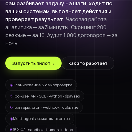
сам разбивает задачу на шаги, ходит по
AiST White Label
вашим системам, выполняет действия и
Брендированная ИИ-платформа
AiST Analytic
проверяет результат
Анализ больших массивов данных
. Часовая работа
Мобильное приложение
аналитика — за 3 минуты. Скрининг 200
AiST Ai для iOS и Android
резюме — за 10. Аудит 1 000 договоров — за
AiST Dialog
Ai-коммуникации с клиентами
ночь.
ИНДУСТРИИ
Модерация и детекция
Запустить пилот
→
Как это работает
Ai-анализ контента и чувствительных данных
Промышленность
Медицина
AiST Agent
◈
Планирование & самопроверка
Самостоятельный алгоритмизированный Ai-агент
Ритейл
⛯
Tool-use: API · SQL · Python · браузер
Банкинг
LLM
↻
Триггеры: cron · webhook · событие
Чат с Ai-моделями
ИТ
◉
Multi-agent: команды агентов
СМИ
⛨
152-ФЗ · sandbox · human-in-loop