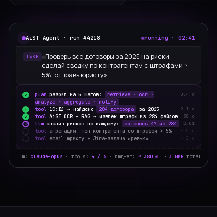
Образование
Строительство
AiST Agent · run #4218
running · 02:41
Телеком
«Проверь все договоры за 2025 на риски,
TASK
Нефтегаз
сделай сводку по контрагентам с штрафами >
5%, отправь юристу»
Госсектор
plan
разбил на 5 шагов:
retrieve · ocr ·
0.4 с
✓
Студент
analyze · aggregate · notify
tool
1С:ДО → найдено
284 договора
за 2025
2.1 с
✓
tool
AiST OCR + RAG → извлёк штрафы из 284 файлов
38 с
✓
llm
анализ рисков по каждому:
осталось 47 из 284
2:01
↻
НАПРАВЛЕНИЯ
tool
агрегация: топ контрагенты со штрафом > 5%
~ 5 с
·
tool
email юристу + Jira-задача «ревью»
~ 2 с
·
HR
llm:
claude-opus
· tools:
4 / 6
· бюджет:
~ 380 ₽
~
3 мин
total
Бухгалтерия
Документооборот
Закупки