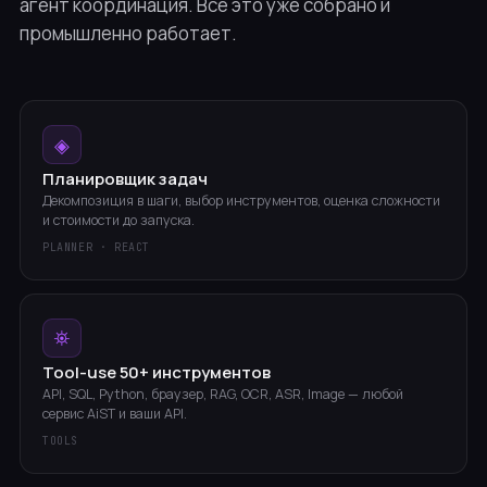
агент координация. Всё это уже собрано и
промышленно работает.
◈
Планировщик задач
Декомпозиция в шаги, выбор инструментов, оценка сложности
и стоимости до запуска.
PLANNER · REACT
⛯
Tool-use 50+ инструментов
API, SQL, Python, браузер, RAG, OCR, ASR, Image — любой
сервис AiST и ваши API.
TOOLS