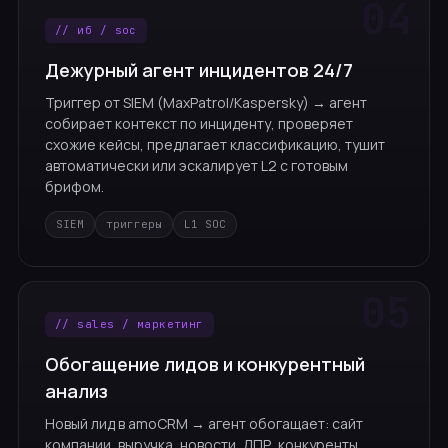
// иб / soc
Дежурный агент инцидентов 24/7
Триггер от SIEM (MaxPatrol/Kaspersky) → агент
собирает контекст по инциденту, проверяет
схожие кейсы, предлагает классификацию, тушит
автоматически или эскалирует L2 с готовым
брифом.
SIEM
триггеры
L1 SOC
// sales / маркетинг
Обогащение лидов и конкурентный
анализ
Новый лид в amoCRM → агент обогащает: сайт
компании, выручка, новости, ЛПР, конкуренты,