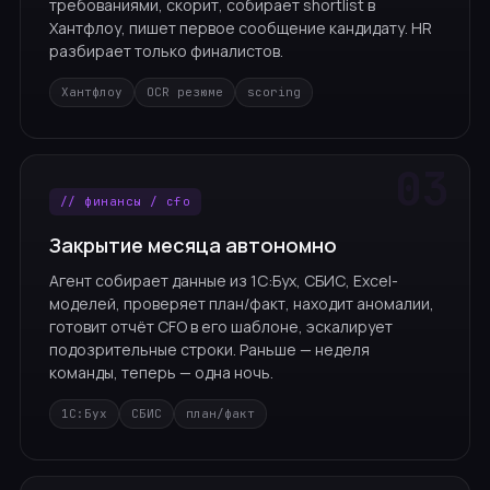
требованиями, скорит, собирает shortlist в
Хантфлоу, пишет первое сообщение кандидату. HR
разбирает только финалистов.
Хантфлоу
OCR резюме
scoring
// финансы / cfo
Закрытие месяца автономно
Агент собирает данные из 1С:Бух, СБИС, Excel-
моделей, проверяет план/факт, находит аномалии,
готовит отчёт CFO в его шаблоне, эскалирует
подозрительные строки. Раньше — неделя
команды, теперь — одна ночь.
1С:Бух
СБИС
план/факт