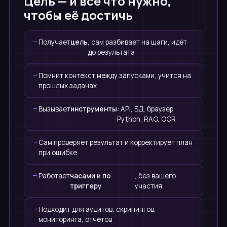
Цель — и всё что нужно,
чтобы её достичь
Получает
цель
, сам разбивает на шаги, идёт
до результата
Помнит контекст между запусками, учится на
прошлых задачах
Вызывает
инструменты
: API, БД, браузер,
Python, RAG, OCR
Сам проверяет результат и корректирует план
при ошибке
Работает
часами и по
, без вашего
триггеру
участия
Подходит для аудитов, скринингов,
мониторинга, отчётов