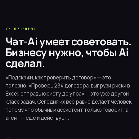
Разработка ПО
Продажи
// ПРОБЛЕМА
Юридическое дело
Чат-Ai умеет советовать.
Маркетинг
Бизнесу нужно, чтобы Ai
сделал.
// все направления
Не нашли свою? AiST Agent адаптируется под любой
«Подскажи, как проверить договор» — это
процесс за 14 дней.
полезно. «Проверь 284 договора, выгрузи риски в
Запросить аудит →
Excel, отправь юристу до утра» — это уже другой
класс задач. Сегодня их всё равно делает человек,
потому что обычный ассистент только говорит, а
агент — ещё и действует.