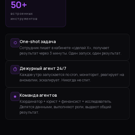
50+
встроенных
инструментов
One-shot задача
⌬
Сотрудник пишет в кабинете «сделай X», получает
результат через 3 минуты. Один запуск, один результат.
Дежурный агент 24/7
⏱
Каждое утро запускается по cron, мониторит, реагирует на
аномалии, эскалирует. Никогда не спит.
Команда агентов
◉
Координатор + юрист + финансист + исследователь.
Делятся данными, выполняют роли, выдают общий
результат.