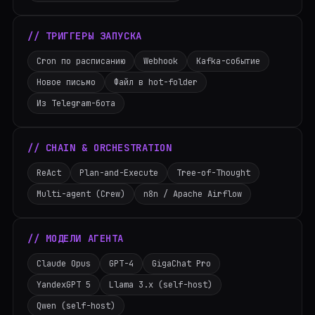
// ТРИГГЕРЫ ЗАПУСКА
Cron по расписанию
Webhook
Kafka-событие
Новое письмо
Файл в hot-folder
Из Telegram-бота
// CHAIN & ORCHESTRATION
ReAct
Plan-and-Execute
Tree-of-Thought
Multi-agent (Crew)
n8n / Apache Airflow
// МОДЕЛИ АГЕНТА
Claude Opus
GPT-4
GigaChat Pro
YandexGPT 5
Llama 3.x (self-host)
Qwen (self-host)