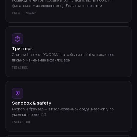
Команды агентов: координатор + специалисты (юрист +
финансист + исследователь). Делятся контекстом.
CREW · SWARM
⏱
Триггеры
Cron, webhook от 1С/CRM/Jira, событие в Kafka, входящее
письмо, изменение в файлошаре.
TRIGGERS
⛨
Sandbox & safety
Python и браузер — в изолированной среде. Read-only по
умолчанию для БД.
ISOLATION