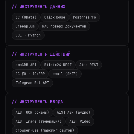
// ИНСТРУМЕНТЫ ДАННЫХ
1С (OData)
ClickHouse
PostgresPro
Greenplum
RAG поверх документов
SQL · Python
// ИНСТРУМЕНТЫ ДЕЙСТВИЙ
amoCRM API
Bitrix24 REST
Jira REST
1С:ДО · 1С:ERP
email (SMTP)
Telegram Bot API
// ИНСТРУМЕНТЫ ВВОДА
AiST OCR (сканы)
AiST ASR (аудио)
AiST Image (генерация)
AiST Video
browser-use (парсинг сайтов)