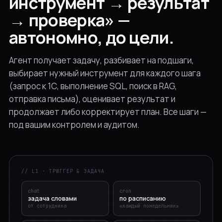
инструмент → результат
→ проверка» —
автономно, до цели.
Агент получает задачу, разбивает на подшаги,
выбирает нужный инструмент для каждого шага
(запрос к 1С, выполнение SQL, поиск в RAG,
отправка письма), оценивает результат и
продолжает либо корректирует план. Все шаги —
под вашим контролем и аудитом.
// L1 · ТРИГГЕР & ЗАДАЧА
chat
cron
задача словами
по расписанию
от сотрудника
«каждый понедельник»