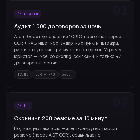
// юристы
Аудит 1 000 договоров за ночь
Агент берёт договоры из 1С:ДО, прогоняет через
OCR + RAG, ищет нестандартные пункты, штрафы,
риски, отсутствие критических разделов. Утром у
юристов — Excel со skoring, ссылками, и только 47
договоров на ревью.
1С:ДО
OCR + RAG
batch
// hr
Скрининг 200 резюме за 10 минут
Под каждую вакансию — агент-рекрутер: парсит
резюме (через AiST OCR), сравнивает с