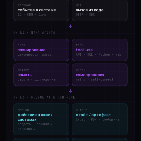
webhook
api
событие в системе
вызов из кода
1С · CRM · Jira
HTTP · SDK
↓
// L2 · ЦИКЛ АГЕНТА
plan
tool
планирование
tool-use
декомпозиция шагов
API · SQL · Python · web
memory
check
память
самопроверка
работа · долгосрочная
retry · self-correct
↓
// L3 · РЕЗУЛЬТАТ & КОНТРОЛЬ
action
output
действие в ваших
отчёт / артефакт
системах
Excel · PDF · сообщение
создать · обновить ·
отправить