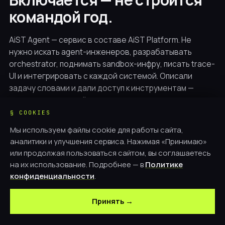
командой год.
AiST Agent — сервис в составе AiST Platform. Не
нужно искать agent-инженеров, разрабатывать
orchestrator, поднимать sandbox-инфру, писать trace-
UI и интегрировать с каждой системой. Описали
задачу словами и дали доступ к инструментам —
через час агент идёт в продуктив.
§ COOKIES
«Юристы три года говорили, что аудит договоров
Мы используем файлы cookie для работы сайта,
невозможно автоматизировать. Через месяц после
аналитики и улучшения сервиса. Нажимая «Принимаю»
запуска агент закрывает 90% типовой работы. Команда
или продолжая пользоваться сайтом, вы соглашаетесь
занимается только тем, что нашёл агент»
на их использование. Подробнее — в
Политике
конфиденциальности
.
Что ещё есть на AiST Platform
→
Принять →