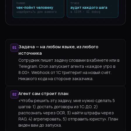
human
trace
чек-пойнт человеку
аудит каждого шага
«одобрить?» для важного
в SIEM · UI debug
Задача — на любом языке, из любого
01
источника
Сотрудник пишет задачу словами в кабинете или в
Telegram. Cron запускает агента «каждое утро в
8:00». Webhook от 1С триггерит на новый счёт.
Никакого кода на стороне заказчика.
Агент сам строит план
02
«Чтобы решить эту задачу, мне нужно сделать 5
шагов: 1) достать договоры из 1С:ДО, 2)
распознать через OCR, 3) найти штрафы через
RAG, 4) агрегировать, 5) отправить юристу». План
виден вам до запуска.