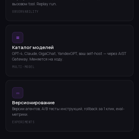
вызовом tool. Replay run.
OBSERVABILITY
≡
Каталог моделей
GPT-4, Claude, GigaChat, YandexGPT, ваш self-host — через AiST
Gateway. Меняется на ходу.
MULTI-MODEL
⎓
Версионирование
Версии агентов, A/B тесты инструкций, rollback за 1 клик, eval-
метрики.
EXPERIMENTS